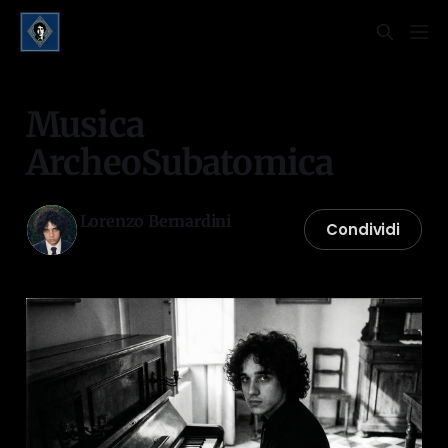
Musica
ArcheoSubatomica
Lorenzo Bernardini
Condividi
23 nov 2025
—
4 min di lettura