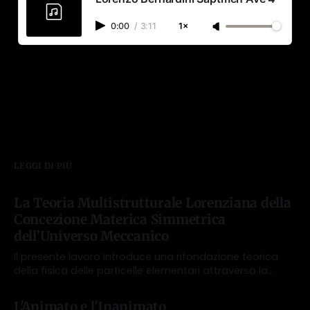
0:00
/
3:11
1×
LEGGI DI PIÙ
La Teoria Multistrutturale Lorenziana della
Concezione Materica Simmetrica
dell’Universo Meccanico
Il presente lavoro introduce una rifondazione teorica
della fisica delle particelle elementari attraverso la
sintesi rigorosa del formalismo simmetrico di Ettore
Da Lorenzo Bernardini
25 nov 2025
Majorana con la cosmologia meccanica a spazio
L'Animato e l'Inanimato