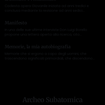
neutrinico granulare proposta da Cesare Colangeli.
Codesta opera Giovanile iniziata ad anni tredici e
conclusa mediante la revisione ad anni sedici
riecheggia sul mio background presente nelle Memorie,
Da Lorenzo Bernardini
23 nov 2025
ciò segna la mia gioventù pre-archeosubatomica, ciò
Manifesto
pone il lettore profondamente immerso nel mio
passato e nelle mie proprie conoscenze.
In una delle sue ultime interviste Don Luigi Borello
propone una lettera aperta alla ricerca, cito
testualmente le sue parole contenute all'interno del
Da Lorenzo Bernardini
22 nov 2025
colloquio tenutosi a giugno del 2000 : " Il mio unico
Memorie, la mia autobiografia
interesse è che la teoria venga cono- sciuta dal
maggior numero di persone possibile, fra
Memorie che si ergono a capo degli uomini, che
trascendono significati primordiali, che discendono
visioni proprie di questo mondo. Memorie, significati
Da Lorenzo Bernardini
21 nov 2025
profondi, asseribili alle leggi di campo, che in altro non
descrivono come la materia, essendo strutturalmente
propria, Certi elementi considerati come elementi
materici possono mutare nel tempo, conducendo un
Archeo Subatomica