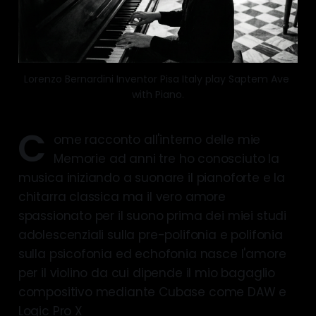
Lorenzo Bernardini Inventor Pisa Italy play Saptem Ave 
with Piano.
C
ome racconto all'interno delle mie
Memorie ad anni tre ho conosciuto la
musica iniziando a suonare il pianoforte e la
chitarra classica ma il vero amore
spassionato per il suono prima dei miei studi
adolescenziali sulla pre-polifonia e polifonia
sulla psicofonia ed echofonia nasce l'amore
per il violino da cui dipende il mio bagaglio
compositivo mediante Cubase come DAW e
Logic Pro X