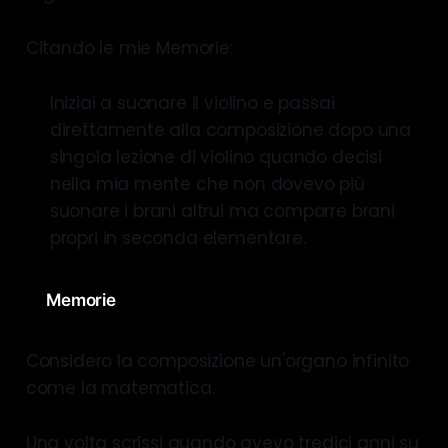
Citando le mie Memorie:
Iniziai a suonare il violino e passai
direttamente alla composizione dopo una
singola lezione di violino quando decisi
nella mia mente che non dovevo più
suonare i brani altrui ma comporre brani
propri in seconda elementare.
Memorie
Considero la composizione un'organo infinito
come la matematica.
Una volta scrissi quando avevo tredici anni su