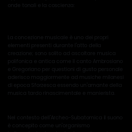
onde tonali e la coscienza:
https://www.tdcommons.org/dpubs_series/87
49/
La concezione musicale è uno dei propri
elementi presenti durante l'atto della
creazione; sono solito ad ascoltare musica
polifonica e antica come il canto Ambrosiano
e Gregoriano per questioni di gusto personale
aderisco maggiormente ad musiche milanesi
di epoca Sforzesca essendo un'amante della
musica tardo rinascimentale e manierista.
Nel contesto dell'Archeo-Subatomica il suono
è concepito come un'organismo